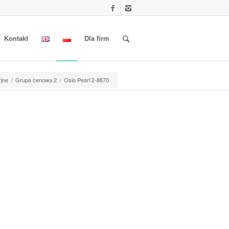
Kontakt
Dla firm
yjne
/
Grupa cenowa 2
/
Oslo Pearl 2-8870
y