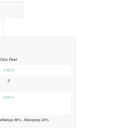
l information					
Oslo Pearl
2-8870
2
225cm
efleksja 56%, Absorpcja 24%