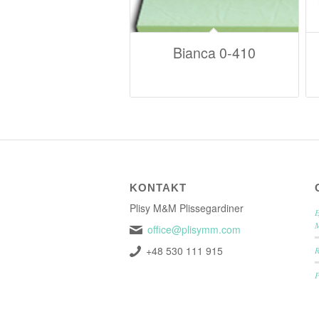
Bianca 0-410
KONTAKT
Plisy M&M Plissegardiner
E
office@plisymm.com
+48 530 111 915
P