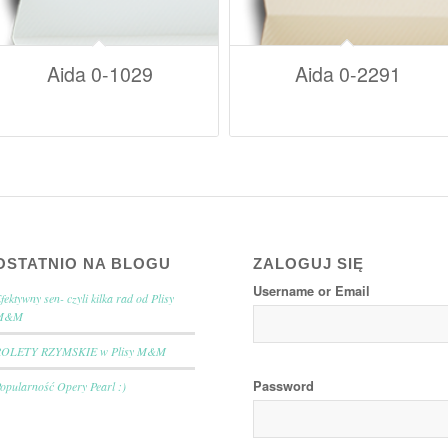
Aida 0-1029
Aida 0-2291
OSTATNIO NA BLOGU
ZALOGUJ SIĘ
Username or Email
fektywny sen- czyli kilka rad od Plisy
M&M
ROLETY RZYMSKIE w Plisy M&M
Password
opularność Opery Pearl :)