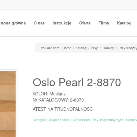
trona główna
O nas
Instrukcje
Oferta
Filmy
Katalog
You are here:
Home
/
Katalog
/
Plisy
/
Tkaniny
/
Plisy tradyc
Oslo Pearl 2-8870
KOLOR: Mosiądz
Nr KATALOGOWY: 2-8870
ATEST NA TRUDNOPALNOŚĆ
Kategorii:
Grupa cenowa 2
,
Oslo Pearl
,
Plisy
,
Plisy tradycyjne
,
Tkanin