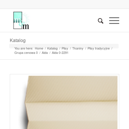
Katalog
You are here:
Home
/
Katalog
/
Plisy
/
Tkaniny
/
Plisy tradycyjne
/
Grupa cenowa 0
/
Aida
/
Aida 0-2291