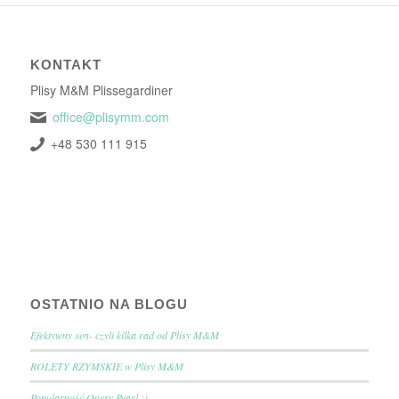
KONTAKT
Plisy M&M Plissegardiner
office@plisymm.com
+48 530 111 915
OSTATNIO NA BLOGU
Efektywny sen- czyli kilka rad od Plisy M&M
ROLETY RZYMSKIE w Plisy M&M
Popularność Opery Pearl :)