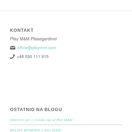
KONTAKT
Plisy M&M Plissegardiner
office@plisymm.com
+48 530 111 915
OSTATNIO NA BLOGU
Efektywny sen- czyli kilka rad od Plisy M&M
ROLETY RZYMSKIE w Plisy M&M