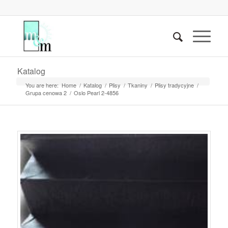
Katalog
You are here:
Home
/
Katalog
/
Plisy
/
Tkaniny
/
Plisy tradycyjne
/
Grupa cenowa 2
/
Oslo Pearl 2-4856