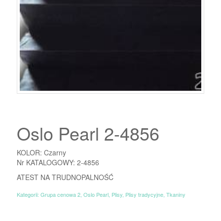
Oslo Pearl 2-4856
KOLOR: Czarny
Nr KATALOGOWY: 2-4856
ATEST NA TRUDNOPALNOŚĆ
Kategorii:
Grupa cenowa 2
,
Oslo Pearl
,
Plisy
,
Plisy tradycyjne
,
Tkaniny