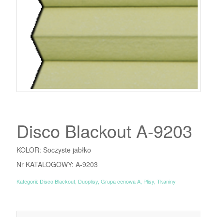
Disco Blackout A-9203
KOLOR: Soczyste jabłko
Nr KATALOGOWY: A-9203
Kategorii:
Disco Blackout
,
Duoplisy
,
Grupa cenowa A
,
Plisy
,
Tkaniny