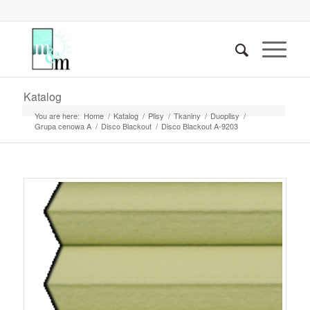
Katalog
You are here:
Home
/
Katalog
/
Plisy
/
Tkaniny
/
Duoplisy
/
Grupa cenowa A
/
Disco Blackout
/
Disco Blackout A-9203