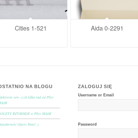
Cities 1-521
Aida 0-2291
OSTATNIO NA BLOGU
ZALOGUJ SIĘ
Username or Email
fektywny sen- czyli kilka rad od Plisy
M&M
ROLETY RZYMSKIE w Plisy M&M
Password
opularność Opery Pearl :)