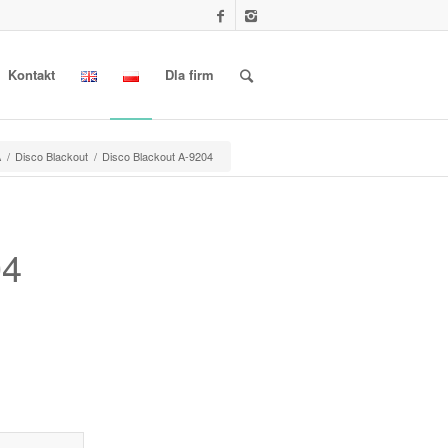
Kontakt
Dla firm
A
/
Disco Blackout
/
Disco Blackout A-9204
04