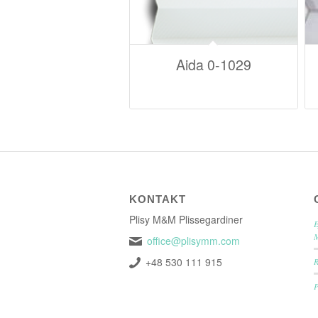
Aida 0-1029
KONTAKT
Plisy M&M Plissegardiner
E
office@plisymm.com
+48 530 111 915
P