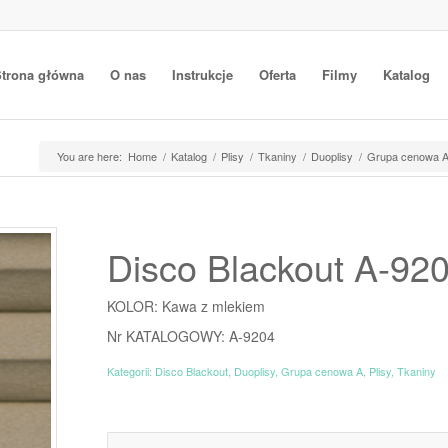
trona główna
O nas
Instrukcje
Oferta
Filmy
Katalog
You are here:
Home
/
Katalog
/
Plisy
/
Tkaniny
/
Duoplisy
/
Grupa cenowa 
Disco Blackout A-92
KOLOR: Kawa z mlekiem
Nr KATALOGOWY: A-9204
Kategorii:
Disco Blackout
,
Duoplisy
,
Grupa cenowa A
,
Plisy
,
Tkaniny