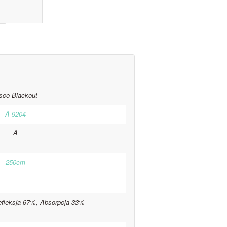
l information					
sco Blackout
A-9204
A
250cm
efleksja 67%, Absorpcja 33%