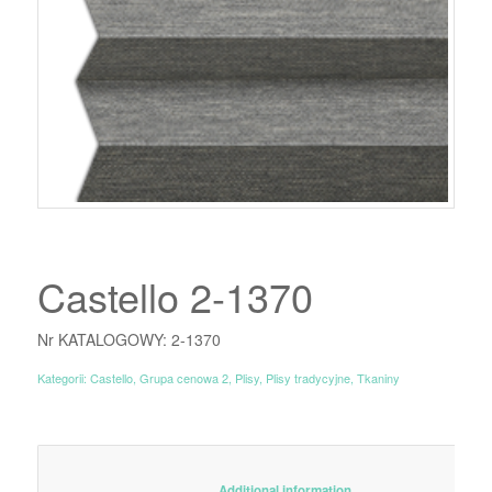
Castello 2-1370
Nr KATALOGOWY: 2-1370
Kategorii:
Castello
,
Grupa cenowa 2
,
Plisy
,
Plisy tradycyjne
,
Tkaniny
						Additional information					