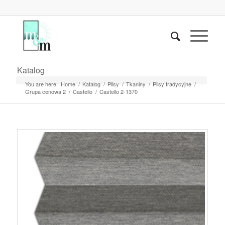
Katalog
You are here:
Home
/
Katalog
/
Plisy
/
Tkaniny
/
Plisy tradycyjne
/
Grupa cenowa 2
/
Castello
/
Castello 2-1370