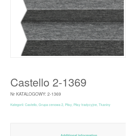
Castello 2-1369
Nr KATALOGOWY: 2-1369
Kategorii:
Castello
,
Grupa cenowa 2
,
Plisy
,
Plisy tradycyjne
,
Tkaniny
						Additional information					