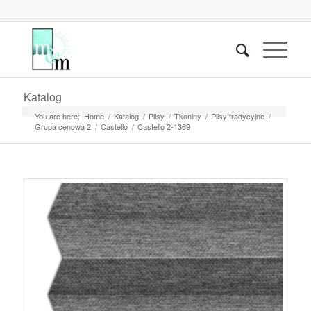
Katalog
You are here:
Home
/
Katalog
/
Plisy
/
Tkaniny
/
Plisy tradycyjne
/
Grupa cenowa 2
/
Castello
/
Castello 2-1369