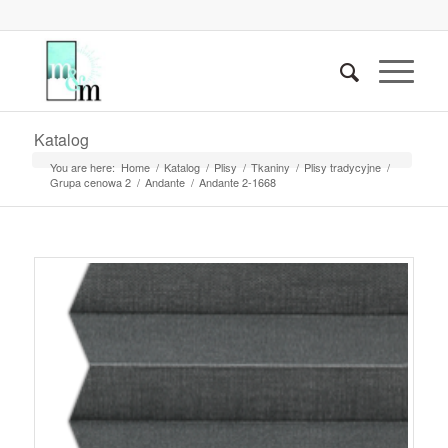
Katalog
You are here:
Home
/
Katalog
/
Plisy
/
Tkaniny
/
Plisy tradycyjne
/
Grupa cenowa 2
/
Andante
/
Andante 2-1668