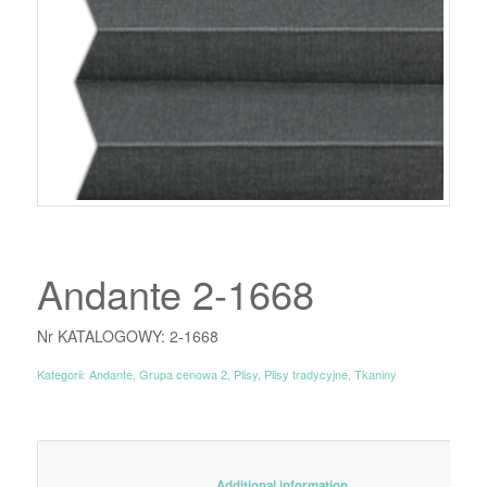
Andante 2-1668
Nr KATALOGOWY: 2-1668
Kategorii:
Andante
,
Grupa cenowa 2
,
Plisy
,
Plisy tradycyjne
,
Tkaniny
						Additional information					