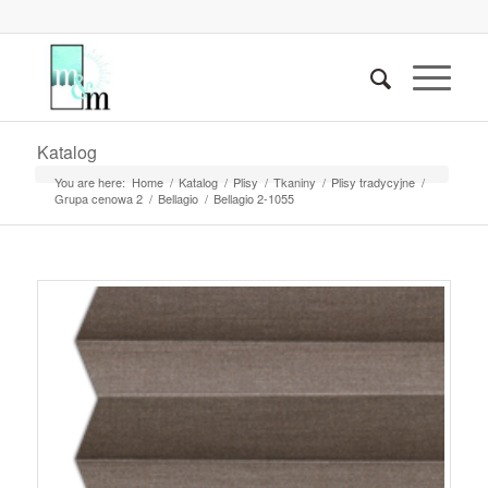
Katalog
You are here:
Home
/
Katalog
/
Plisy
/
Tkaniny
/
Plisy tradycyjne
/
Grupa cenowa 2
/
Bellagio
/
Bellagio 2-1055