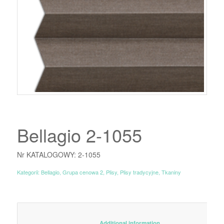
Bellagio 2-1055
Nr KATALOGOWY: 2-1055
Kategorii:
Bellagio
,
Grupa cenowa 2
,
Plisy
,
Plisy tradycyjne
,
Tkaniny
						Additional information					