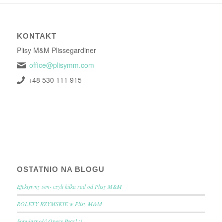
KONTAKT
Plisy M&M Plissegardiner
office@plisymm.com
+48 530 111 915
OSTATNIO NA BLOGU
Efektywny sen- czyli kilka rad od Plisy M&M
ROLETY RZYMSKIE w Plisy M&M
Popularność Opery Pearl :)