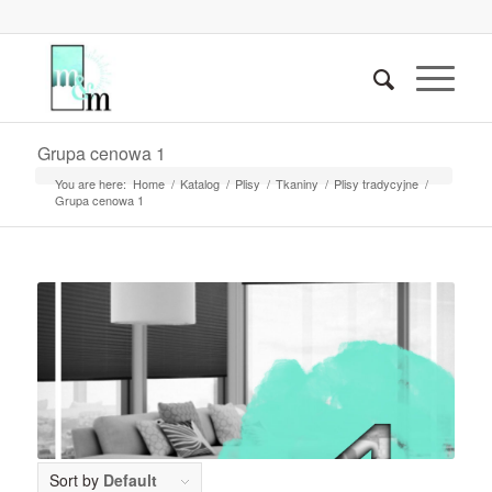
Grupa cenowa 1
You are here:
Home
/
Katalog
/
Plisy
/
Tkaniny
/
Plisy tradycyjne
/
Grupa cenowa 1
Sort by
Default