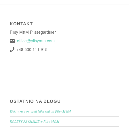
KONTAKT
Plisy M&M Plissegardiner
office@plisymm.com
+48 530 111 915
OSTATNIO NA BLOGU
Efektywny sen- czyli kilka rad od Plisy M&M
ROLETY RZYMSKIE w Plisy M&M