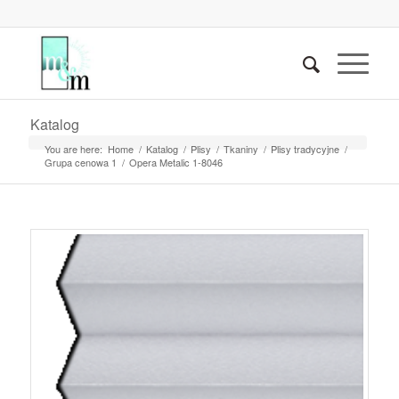
Katalog
You are here:
Home
/
Katalog
/
Plisy
/
Tkaniny
/
Plisy tradycyjne
/
Grupa cenowa 1
/
Opera Metalic 1-8046