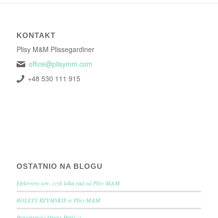
KONTAKT
Plisy M&M Plissegardiner
office@plisymm.com
+48 530 111 915
OSTATNIO NA BLOGU
Efektywny sen- czyli kilka rad od Plisy M&M
ROLETY RZYMSKIE w Plisy M&M
Popularność Opery Pearl :)