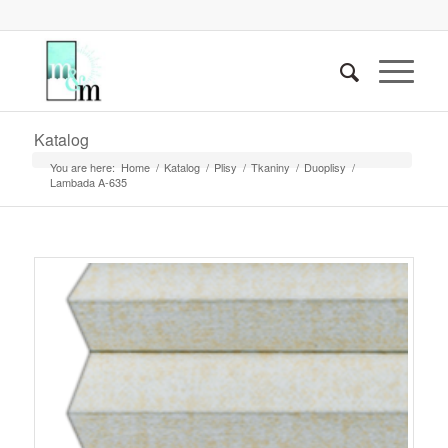
Katalog
You are here:
Home
/
Katalog
/
Plisy
/
Tkaniny
/
Duoplisy
/
Lambada A-635