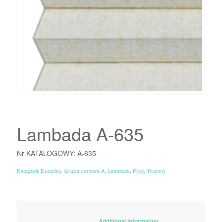
Lambada A-635
Nr KATALOGOWY: A-635
Kategorii:
Duoplisy
,
Grupa cenowa A
,
Lambada
,
Plisy
,
Tkaniny
						Additional information					