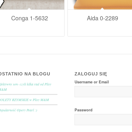
Conga 1-5632
Aida 0-2289
OSTATNIO NA BLOGU
ZALOGUJ SIĘ
Username or Email
fektywny sen- czyli kilka rad od Plisy
M&M
ROLETY RZYMSKIE w Plisy M&M
Password
opularność Opery Pearl :)