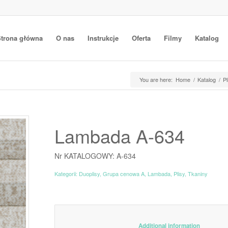
trona główna
O nas
Instrukcje
Oferta
Filmy
Katalog
You are here:
Home
/
Katalog
/
Pl
Lambada A-634
Nr KATALOGOWY: A-634
Kategorii:
Duoplisy
,
Grupa cenowa A
,
Lambada
,
Plisy
,
Tkaniny
						Additiona