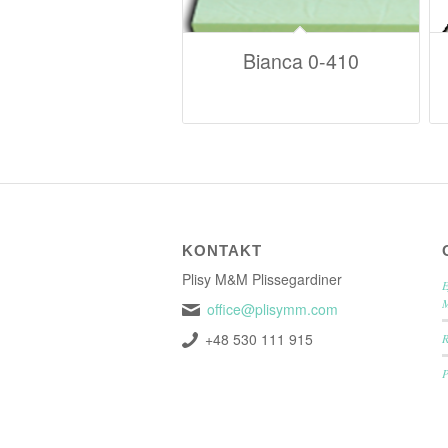
Bianca 0-410
KONTAKT
Plisy M&M Plissegardiner
E
office@plisymm.com
+48 530 111 915
P