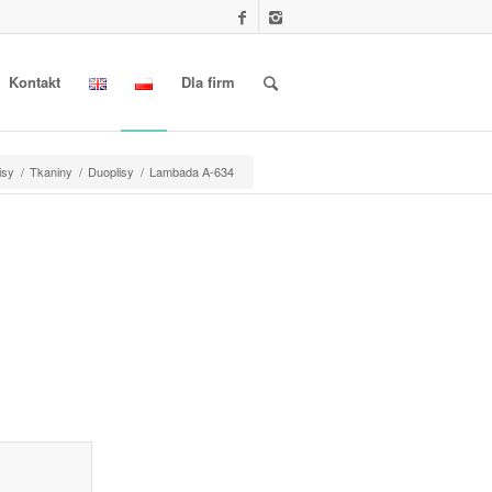
Kontakt
Dla firm
isy
/
Tkaniny
/
Duoplisy
/
Lambada A-634
l information					