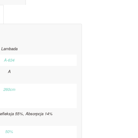
Lambada
A-634
A
260cm
efleksja 55%, Absorpcja 14%
50%