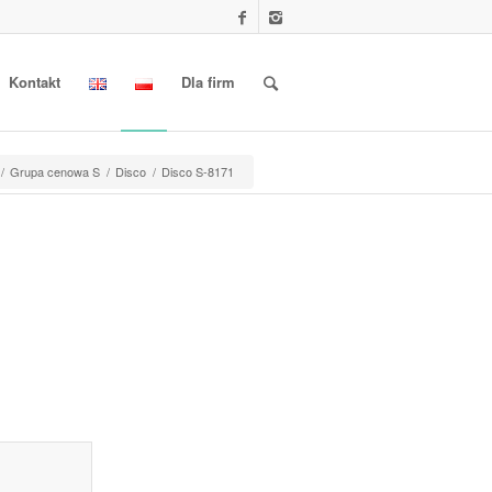
Kontakt
Dla firm
/
Grupa cenowa S
/
Disco
/
Disco S-8171
l information					