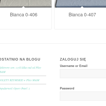
Bianca 0-406
Bianca 0-407
OSTATNIO NA BLOGU
ZALOGUJ SIĘ
Username or Email
fektywny sen- czyli kilka rad od Plisy
M&M
ROLETY RZYMSKIE w Plisy M&M
Password
opularność Opery Pearl :)