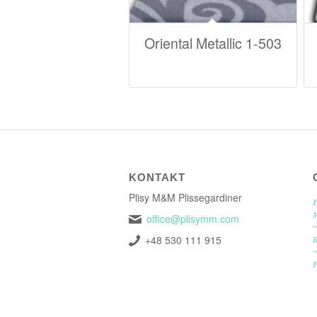
Oriental Metallic 1-503
KONTAKT
Plisy M&M Plissegardiner
E
office@plisymm.com
+48 530 111 915
P