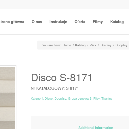
trona główna
O nas
Instrukcje
Oferta
Filmy
Katalog
You are here:
Home
/
Katalog
/
Plisy
/
Tkaniny
/
Duoplisy
Disco S-8171
Nr KATALOGOWY: S-8171
Kategorii:
Disco
,
Duoplisy
,
Grupa cenowa S
,
Plisy
,
Tkaniny
						Additiona