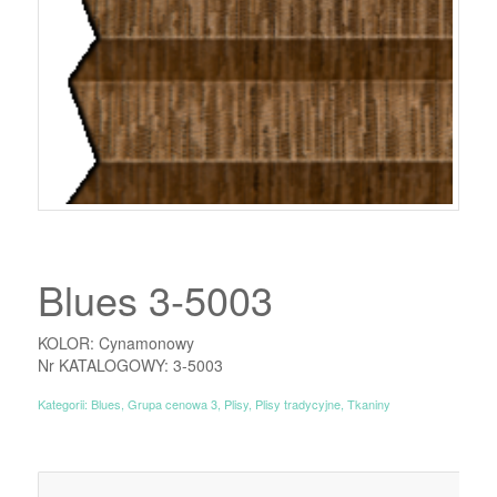
Blues 3-5003
KOLOR: Cynamonowy
Nr KATALOGOWY: 3-5003
Kategorii:
Blues
,
Grupa cenowa 3
,
Plisy
,
Plisy tradycyjne
,
Tkaniny