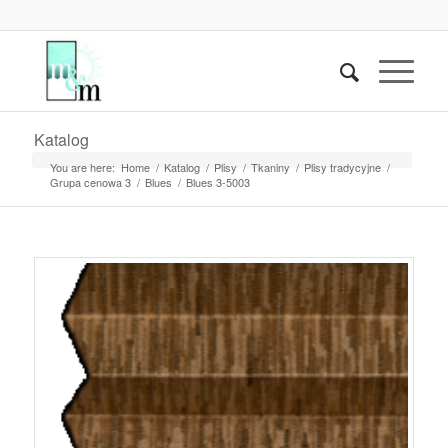
Katalog
You are here:
Home
/
Katalog
/
Plisy
/
Tkaniny
/
Plisy tradycyjne
/
Grupa cenowa 3
/
Blues
/
Blues 3-5003