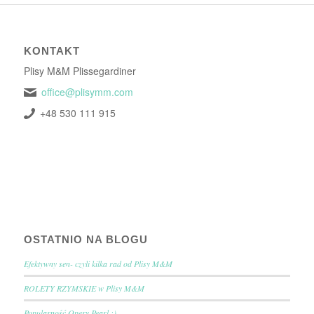
KONTAKT
Plisy M&M Plissegardiner
office@plisymm.com
+48 530 111 915
OSTATNIO NA BLOGU
Efektywny sen- czyli kilka rad od Plisy M&M
ROLETY RZYMSKIE w Plisy M&M
Popularność Opery Pearl :)