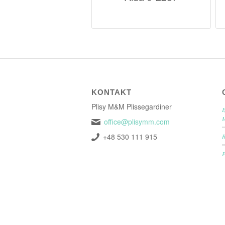
KONTAKT
Plisy M&M Plissegardiner
E
office@plisymm.com
+48 530 111 915
P