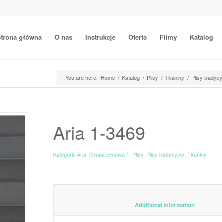
trona główna
O nas
Instrukcje
Oferta
Filmy
Katalog
You are here:
Home
/
Katalog
/
Plisy
/
Tkaniny
/
Plisy tradyc
Aria 1-3469
Kategorii:
Aria
,
Grupa cenowa 1
,
Plisy
,
Plisy tradycyjne
,
Tkaniny
						Additiona