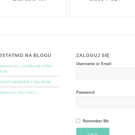
OSTATNIO NA BLOGU
ZALOGUJ SIĘ
Username or Email
fektywny sen- czyli kilka rad od Plisy
M&M
ROLETY RZYMSKIE w Plisy M&M
Password
opularność Opery Pearl :)
Remember Me