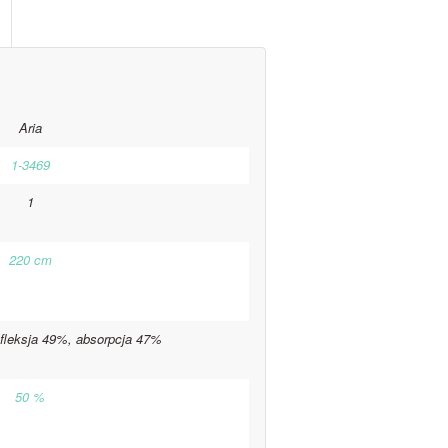
Aria
1-3469
1
220 cm
efleksja 49%, absorpcja 47%
50 %