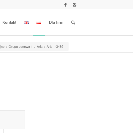
Kontakt
Dla firm
yjne
/
Grupa cenowa 1
/
Aria
/
Aria 1-3469
l information					