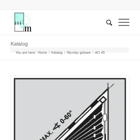
Katalog
You are here:
Home
/
Katalog
/
Wyroby gotowe
/
AO 45