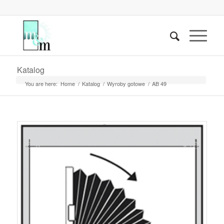
Katalog
You are here:
Home
/
Katalog
/
Wyroby gotowe
/
AB 49