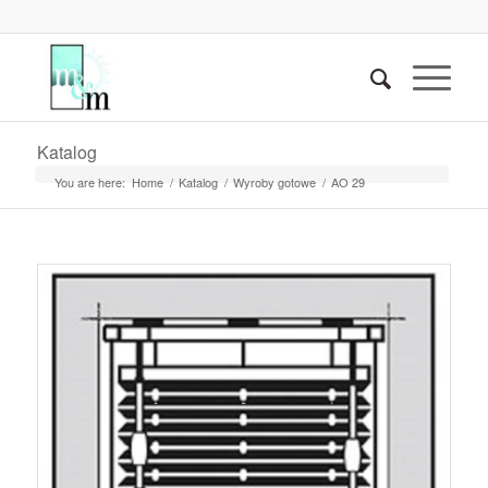
Katalog
You are here:
Home
/
Katalog
/
Wyroby gotowe
/
AO 29