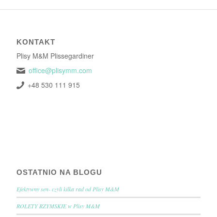
KONTAKT
Plisy M&M Plissegardiner
office@plisymm.com
+48 530 111 915
OSTATNIO NA BLOGU
Efektywny sen- czyli kilka rad od Plisy M&M
ROLETY RZYMSKIE w Plisy M&M