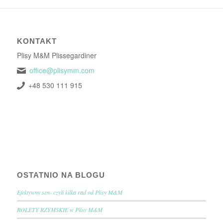
KONTAKT
Plisy M&M Plissegardiner
office@plisymm.com
+48 530 111 915
OSTATNIO NA BLOGU
Efektywny sen- czyli kilka rad od Plisy M&M
ROLETY RZYMSKIE w Plisy M&M