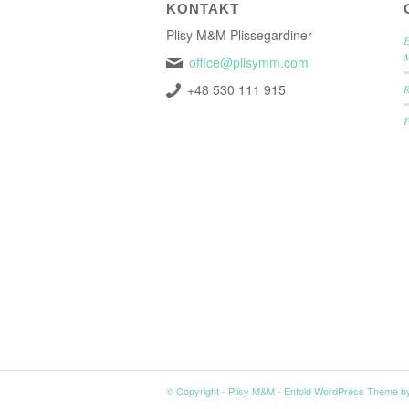
KONTAKT
Plisy M&M Plissegardiner
E
office@plisymm.com
+48 530 111 915
P
© Copyright -
Plisy M&M
-
Enfold WordPress Theme by