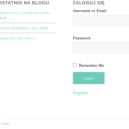
OSTATNIO NA BLOGU
ZALOGUJ SIĘ
Username or Email
fektywny sen- czyli kilka rad od Plisy
M&M
ROLETY RZYMSKIE w Plisy M&M
Password
opularność Opery Pearl :)
Remember Me
Register
 Kriesi