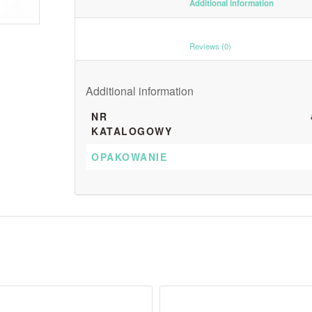
						Additiona
						Reviews (0)					
Additional information
NR
KATALOGOWY
OPAKOWANIE