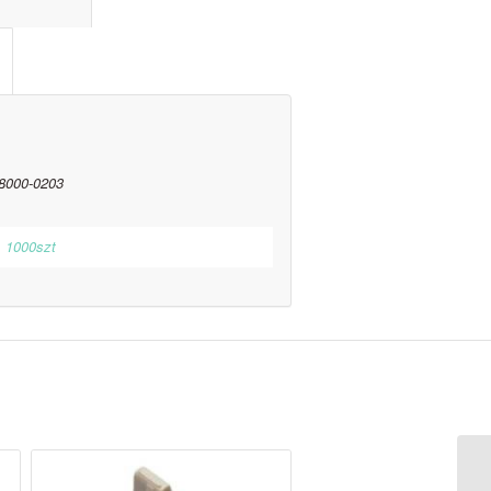
l information					
8000-0203
1000szt