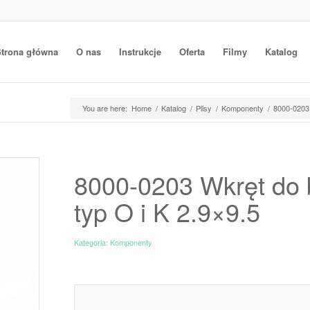
trona główna
O nas
Instrukcje
Oferta
Filmy
Katalog
You are here:
Home
/
Katalog
/
Plisy
/
Komponenty
/
8000-0203 
8000-0203 Wkręt do 
typ O i K 2.9×9.5
Kategoria:
Komponenty