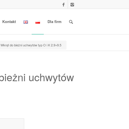
Kontakt
Dla firm
Wkręt do bieżni uchwytów typ O i K 2.9×9.5
bieżni uchwytów