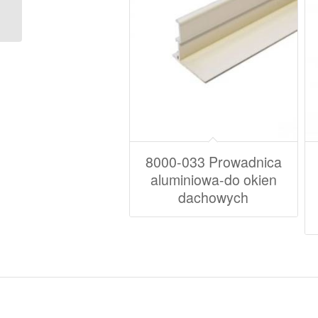
zamocowania sprężyny
2.2×4.5
8000-033 Prowadnica
aluminiowa-do okien
dachowych