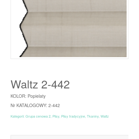
Waltz 2-442
KOLOR: Popielaty
Nr KATALOGOWY: 2-442
Kategorii:
Grupa cenowa 2
,
Plisy
,
Plisy tradycyjne
,
Tkaniny
,
Waltz