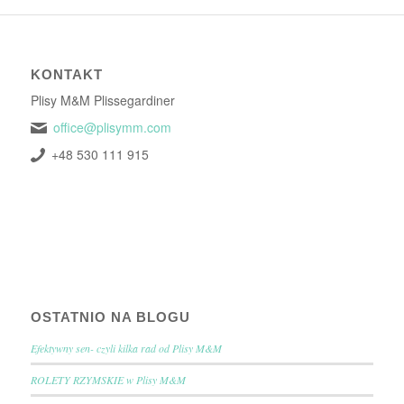
KONTAKT
Plisy M&M Plissegardiner
office@plisymm.com
+48 530 111 915
OSTATNIO NA BLOGU
Efektywny sen- czyli kilka rad od Plisy M&M
ROLETY RZYMSKIE w Plisy M&M