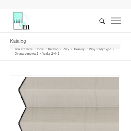
Katalog
You are here:
Home
/
Katalog
/
Plisy
/
Tkaniny
/
Plisy tradycyjne
/
Grupa cenowa 2
/
Waltz 2-442