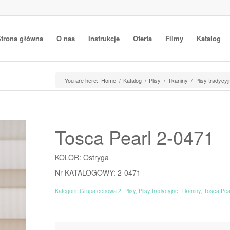
trona główna
O nas
Instrukcje
Oferta
Filmy
Katalog
You are here:
Home
/
Katalog
/
Plisy
/
Tkaniny
/
Plisy tradycyj
Tosca Pearl 2-0471
KOLOR: Ostryga
Nr KATALOGOWY: 2-0471
Kategorii:
Grupa cenowa 2
,
Plisy
,
Plisy tradycyjne
,
Tkaniny
,
Tosca Pea