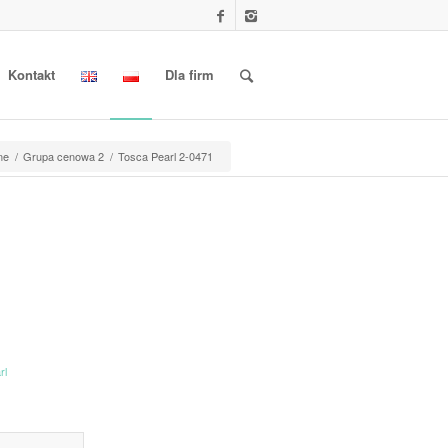
Kontakt
Dla firm
ne
/
Grupa cenowa 2
/
Tosca Pearl 2-0471
rl