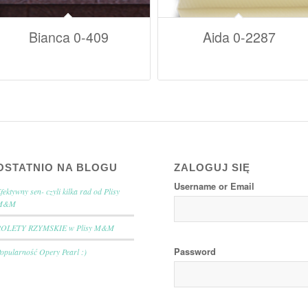
Bianca 0-409
Aida 0-2287
OSTATNIO NA BLOGU
ZALOGUJ SIĘ
Username or Email
fektywny sen- czyli kilka rad od Plisy
M&M
ROLETY RZYMSKIE w Plisy M&M
Password
opularność Opery Pearl :)