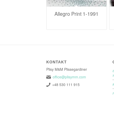
Allegro Print 1-1991
KONTAKT
Plisy M&M Plissegardiner
E
office@plisymm.com
+48 530 111 915
P