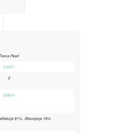
l information					
Tosca Pearl
2-0471
2
235cm
efleksja 61%, Absorpcja 19%