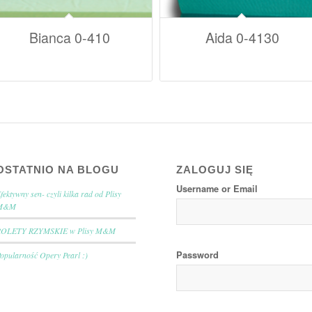
Bianca 0-410
Aida 0-4130
OSTATNIO NA BLOGU
ZALOGUJ SIĘ
Username or Email
fektywny sen- czyli kilka rad od Plisy
M&M
ROLETY RZYMSKIE w Plisy M&M
Password
opularność Opery Pearl :)