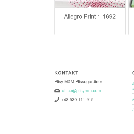
Allegro Print 1-1692
KONTAKT
Plisy M&M Plissegardiner
E
office@plisymm.com
+48 530 111 915
P