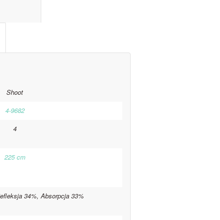
l information					
Shoot
4-9682
4
225 cm
efleksja 34%, Absorpcja 33%