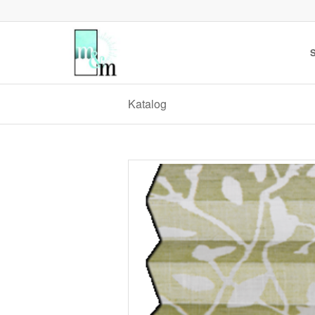
S
Katalog