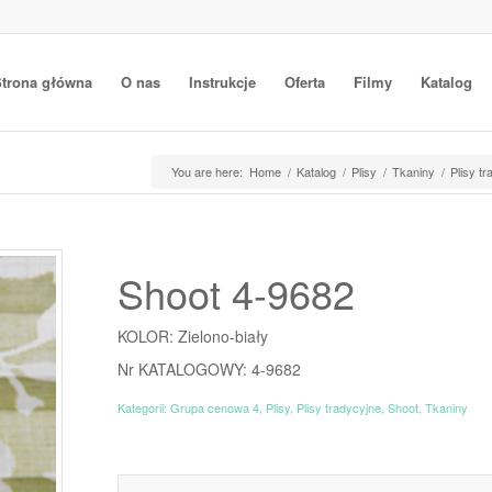
trona główna
O nas
Instrukcje
Oferta
Filmy
Katalog
You are here:
Home
/
Katalog
/
Plisy
/
Tkaniny
/
Plisy t
Shoot 4-9682
KOLOR: Zielono-biały
Nr KATALOGOWY: 4-9682
Kategorii:
Grupa cenowa 4
,
Plisy
,
Plisy tradycyjne
,
Shoot
,
Tkaniny