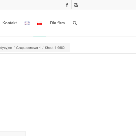
Kontakt
Dla firm
radycyjne
/
Grupa cenowa 4
/
Shoot 4-9682