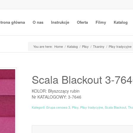
trona główna
O nas
Instrukcje
Oferta
Filmy
Katalog
You are here:
Home
/
Katalog
/
Plisy
/
Tkaniny
/
Plisy tradycyjne
Scala Blackout 3-76
KOLOR: Błyszczący rubin
Nr KATALOGOWY: 3-7646
Kategorii:
Grupa cenowa 3
,
Plisy
,
Plisy tradycyjne
,
Scala Blackout
,
Tk