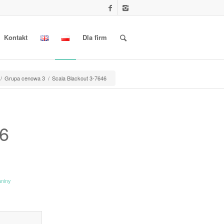
Kontakt
Dla firm
/
Grupa cenowa 3
/
Scala Blackout 3-7646
46
aniny