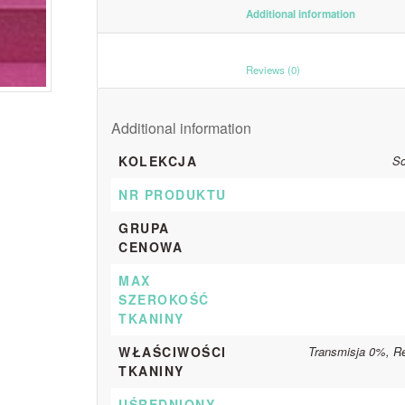
						Additiona
						Reviews (0)					
Additional information
KOLEKCJA
Sc
NR PRODUKTU
GRUPA
CENOWA
MAX
SZEROKOŚĆ
TKANINY
WŁAŚCIWOŚCI
Transmisja 0%, R
TKANINY
UŚREDNIONY