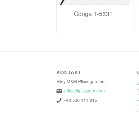
Conga 1-5631
KONTAKT
Plisy M&M Plissegardiner
E
office@plisymm.com
+48 530 111 915
P