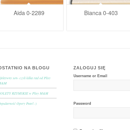
Aida 0-2289
Bianca 0-403
OSTATNIO NA BLOGU
ZALOGUJ SIĘ
Username or Email
fektywny sen- czyli kilka rad od Plisy
M&M
ROLETY RZYMSKIE w Plisy M&M
Password
opularność Opery Pearl :)