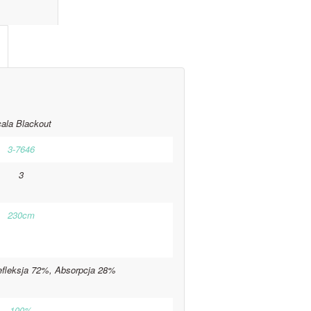
l information					
ala Blackout
3-7646
3
230cm
efleksja 72%, Absorpcja 28%
100%