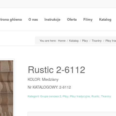
trona główna
O nas
Instrukcje
Oferta
Filmy
Katalog
You are here:
Home
/
Katalog
/
Plisy
/
Tkaniny
/
Plisy tr
Rustic 2-6112
KOLOR: Miedziany
Nr KATALOGOWY: 2-6112
Kategorii:
Grupa cenowa 2
,
Plisy
,
Plisy tradycyjne
,
Rustic
,
Tkaniny