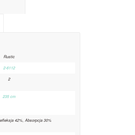
l information					
Rustic
2-6112
2
235 cm
efleksja 42%, Absorpcja 30%