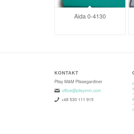
Aida 0-4130
KONTAKT
Plisy M&M Plissegardiner
E
office@plisymm.com
+48 530 111 915
P