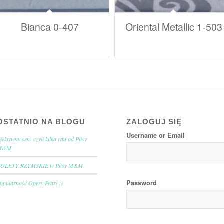
Bianca 0-407
Oriental Metallic 1-503
OSTATNIO NA BLOGU
ZALOGUJ SIĘ
Username or Email
fektywny sen- czyli kilka rad od Plisy
M&M
ROLETY RZYMSKIE w Plisy M&M
Password
opularność Opery Pearl :)