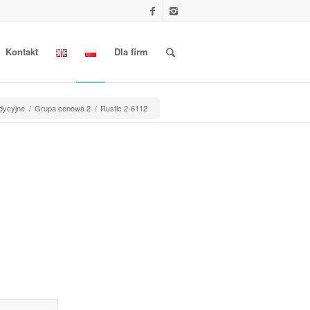
Kontakt
Dla firm
adycyjne
/
Grupa cenowa 2
/
Rustic 2-6112