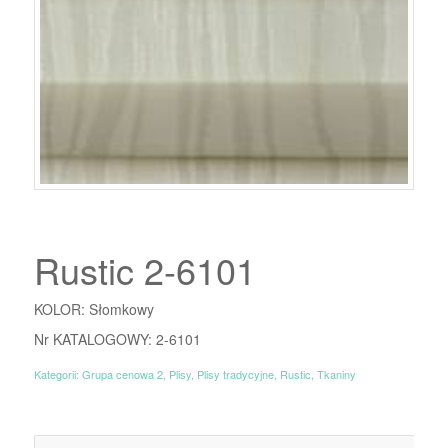
Rustic 2-6101
KOLOR: Słomkowy
Nr KATALOGOWY: 2-6101
Kategorii:
Grupa cenowa 2
,
Plisy
,
Plisy tradycyjne
,
Rustic
,
Tkaniny