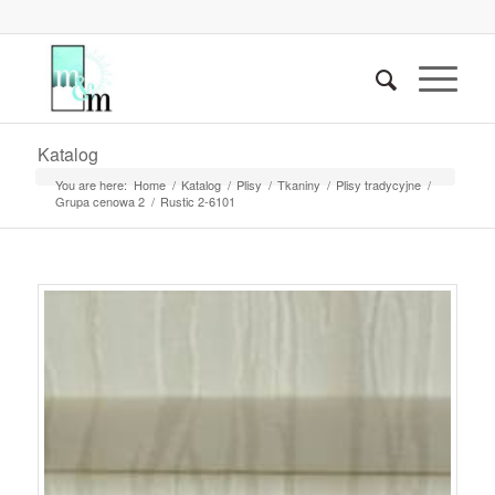
Katalog
You are here:
Home
/
Katalog
/
Plisy
/
Tkaniny
/
Plisy tradycyjne
/
Grupa cenowa 2
/
Rustic 2-6101