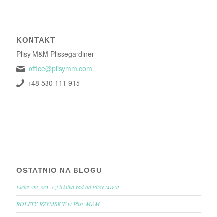
KONTAKT
Plisy M&M Plissegardiner
office@plisymm.com
+48 530 111 915
OSTATNIO NA BLOGU
Efektywny sen- czyli kilka rad od Plisy M&M
ROLETY RZYMSKIE w Plisy M&M