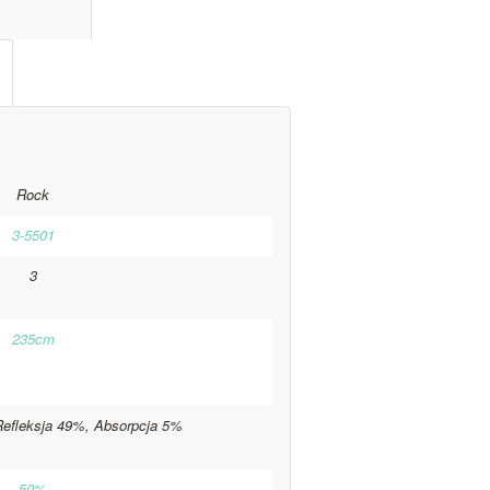
l information					
Rock
3-5501
3
235cm
Refleksja 49%, Absorpcja 5%
50%