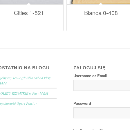
Cities 1-521
Bianca 0-408
OSTATNIO NA BLOGU
ZALOGUJ SIĘ
Username or Email
fektywny sen- czyli kilka rad od Plisy
M&M
ROLETY RZYMSKIE w Plisy M&M
Password
opularność Opery Pearl :)