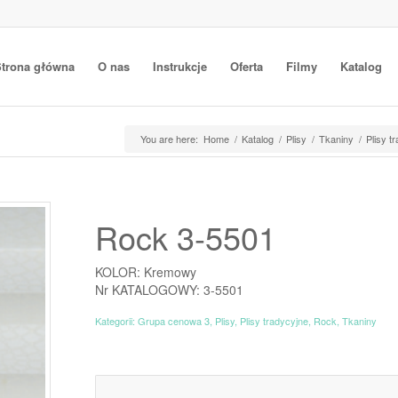
trona główna
O nas
Instrukcje
Oferta
Filmy
Katalog
You are here:
Home
/
Katalog
/
Plisy
/
Tkaniny
/
Plisy t
Rock 3-5501
KOLOR: Kremowy
Nr KATALOGOWY: 3-5501
Kategorii:
Grupa cenowa 3
,
Plisy
,
Plisy tradycyjne
,
Rock
,
Tkaniny