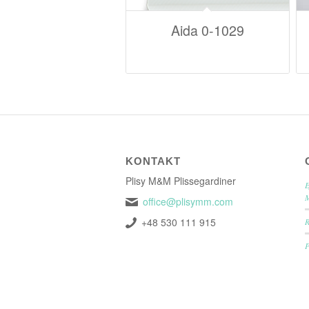
Aida 0-1029
KONTAKT
Plisy M&M Plissegardiner
E
office@plisymm.com
+48 530 111 915
P