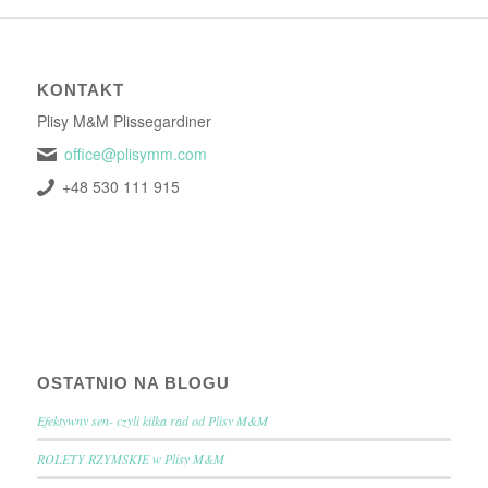
KONTAKT
Plisy M&M Plissegardiner
office@plisymm.com
+48 530 111 915
OSTATNIO NA BLOGU
Efektywny sen- czyli kilka rad od Plisy M&M
ROLETY RZYMSKIE w Plisy M&M