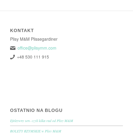
KONTAKT
Plisy M&M Plissegardiner
office@plisymm.com
+48 530 111 915
OSTATNIO NA BLOGU
Efektywny sen- czyli kilka rad od Plisy M&M
ROLETY RZYMSKIE w Plisy M&M