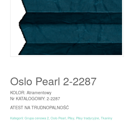
Oslo Pearl 2-2287
KOLOR: Atramentowy
Nr KATALOGOWY: 2-2287
ATEST NA TRUDNOPALNOŚĆ
Kategorii:
Grupa cenowa 2
,
Oslo Pearl
,
Plisy
,
Plisy tradycyjne
,
Tkaniny