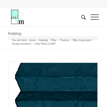
Katalog
You are here:
Home
/
Katalog
/
Plisy
/
Tkaniny
/
Plisy tradycyjne
/
Grupa cenowa 2
/
Oslo Pearl 2-2287