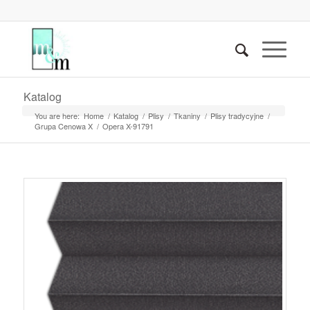
Katalog
You are here:
Home
/
Katalog
/
Plisy
/
Tkaniny
/
Plisy tradycyjne
/
Grupa Cenowa X
/
Opera X-91791