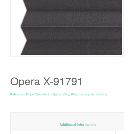
Opera X-91791
Kategorii:
Grupa Cenowa X
,
Opera
,
Plisy
,
Plisy tradycyjne
,
Tkaniny
						Additional information					