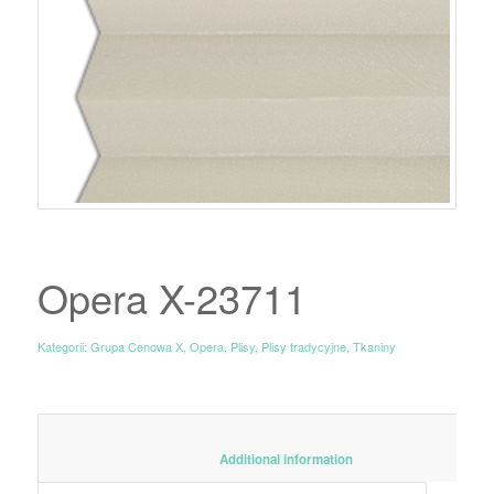
Opera X-23711
Kategorii:
Grupa Cenowa X
,
Opera
,
Plisy
,
Plisy tradycyjne
,
Tkaniny
						Additional information					