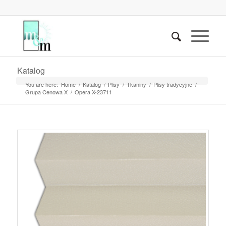
Katalog
You are here:
Home
/
Katalog
/
Plisy
/
Tkaniny
/
Plisy tradycyjne
/
Grupa Cenowa X
/
Opera X-23711