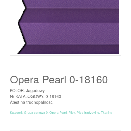
Opera Pearl 0-18160
KOLOR: Jagodowy
Nr KATALOGOWY: 0-18160
Atest na trudnopalność
Kategorii:
Grupa cenowa 0
,
Opera Pearl
,
Plisy
,
Plisy tradycyjne
,
Tkaniny