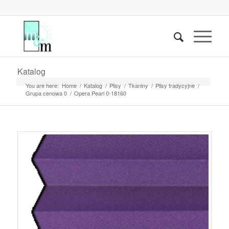
Katalog
You are here:
Home
/
Katalog
/
Plisy
/
Tkaniny
/
Plisy tradycyjne
/
Grupa cenowa 0
/
Opera Pearl 0-18160