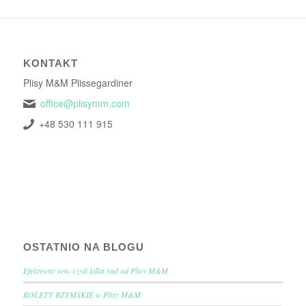
KONTAKT
Plisy M&M Plissegardiner
office@plisymm.com
+48 530 111 915
OSTATNIO NA BLOGU
Efektywny sen- czyli kilka rad od Plisy M&M
ROLETY RZYMSKIE w Plisy M&M