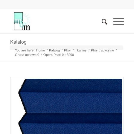
Katalog
You are here:
Home
/
Katalog
/
Plisy
/
Tkaniny
/
Plisy tradycyjne
/
Grupa cenowa 0
/
Opera Pearl 0-15200