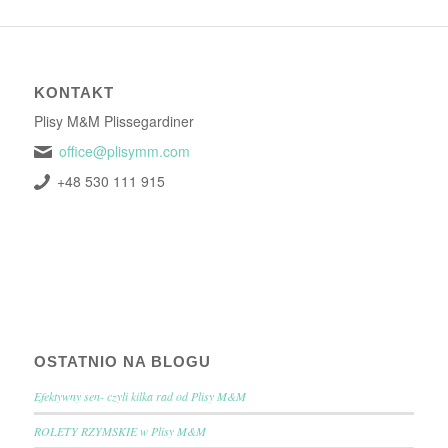
KONTAKT
Plisy M&M Plissegardiner
office@plisymm.com
+48 530 111 915
OSTATNIO NA BLOGU
Efektywny sen- czyli kilka rad od Plisy M&M
ROLETY RZYMSKIE w Plisy M&M