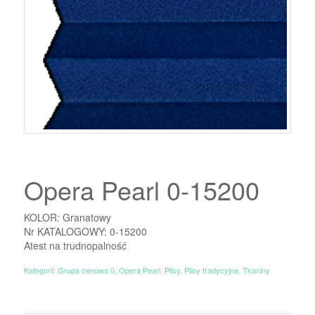
Opera Pearl 0-15200
KOLOR: Granatowy
Nr KATALOGOWY: 0-15200
Atest na trudnopalność
Kategorii:
Grupa cenowa 0
,
Opera Pearl
,
Plisy
,
Plisy tradycyjne
,
Tkaniny