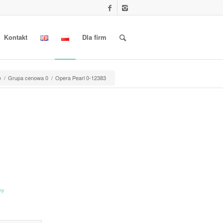
Kontakt
Dla firm
e
/
Grupa cenowa 0
/
Opera Pearl 0-12383
ny