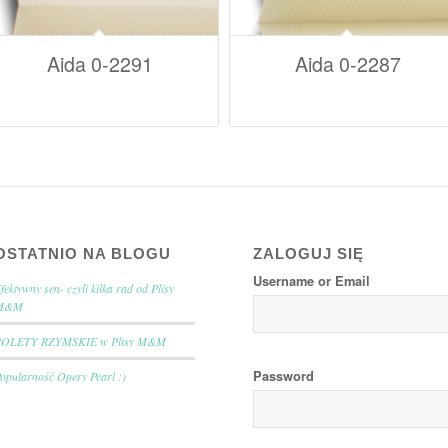
Aida 0-2291
Aida 0-2287
OSTATNIO NA BLOGU
ZALOGUJ SIĘ
Username or Email
fektywny sen- czyli kilka rad od Plisy
M&M
ROLETY RZYMSKIE w Plisy M&M
Password
opularność Opery Pearl :)