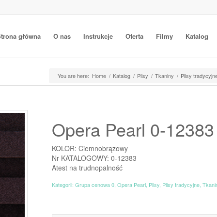
trona główna
O nas
Instrukcje
Oferta
Filmy
Katalog
You are here:
Home
/
Katalog
/
Plisy
/
Tkaniny
/
Plisy tradycyjn
Opera Pearl 0-12383
KOLOR: Ciemnobrązowy
Nr KATALOGOWY: 0-12383
Atest na trudnopalność
Kategorii:
Grupa cenowa 0
,
Opera Pearl
,
Plisy
,
Plisy tradycyjne
,
Tkani