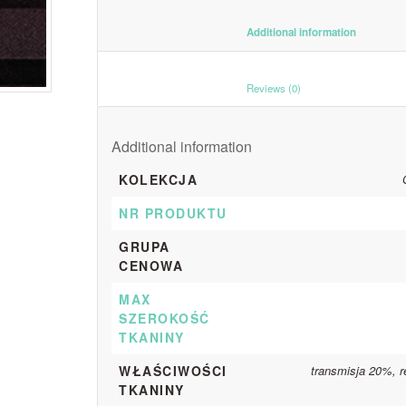
						Additiona
						Reviews (0)					
Additional information
KOLEKCJA
NR PRODUKTU
GRUPA
CENOWA
MAX
SZEROKOŚĆ
TKANINY
WŁAŚCIWOŚCI
transmisja 20%, r
TKANINY