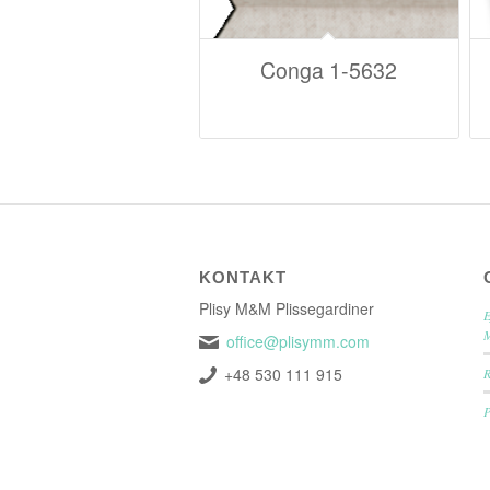
Conga 1-5632
KONTAKT
Plisy M&M Plissegardiner
E
office@plisymm.com
+48 530 111 915
P