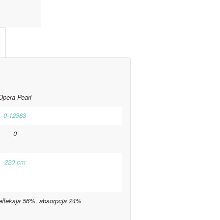
l information					
Opera Pearl
0-12383
0
220 cm
efleksja 56%, absorpcja 24%