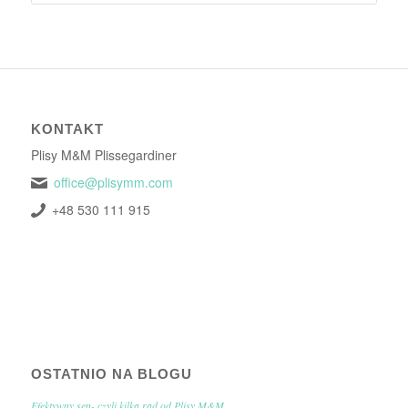
KONTAKT
Plisy M&M Plissegardiner
office@plisymm.com
+48 530 111 915
OSTATNIO NA BLOGU
Efektywny sen- czyli kilka rad od Plisy M&M