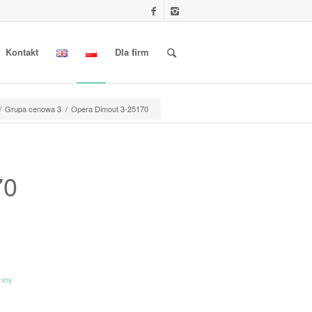
Kontakt
Dla firm
/
Grupa cenowa 3
/
Opera Dimout 3-25170
70
niny