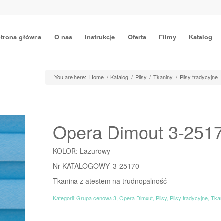
trona główna
O nas
Instrukcje
Oferta
Filmy
Katalog
You are here:
Home
/
Katalog
/
Plisy
/
Tkaniny
/
Plisy tradycyjne
Opera Dimout 3-251
KOLOR: Lazurowy
Nr KATALOGOWY: 3-25170
Tkanina z atestem na trudnopalność
Kategorii:
Grupa cenowa 3
,
Opera Dimout
,
Plisy
,
Plisy tradycyjne
,
Tka