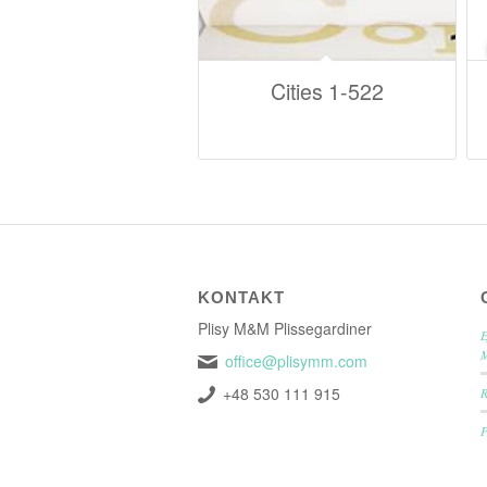
Cities 1-522
KONTAKT
Plisy M&M Plissegardiner
E
office@plisymm.com
+48 530 111 915
P