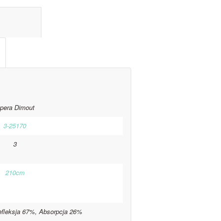
l information					
pera Dimout
3-25170
3
210cm
efleksja 67%, Absorpcja 26%