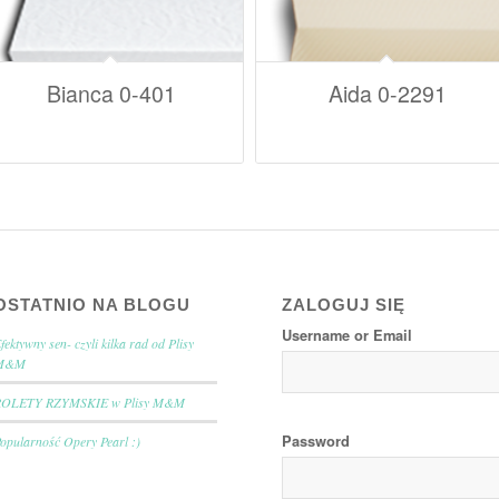
Bianca 0-401
Aida 0-2291
OSTATNIO NA BLOGU
ZALOGUJ SIĘ
Username or Email
fektywny sen- czyli kilka rad od Plisy
M&M
ROLETY RZYMSKIE w Plisy M&M
Password
opularność Opery Pearl :)