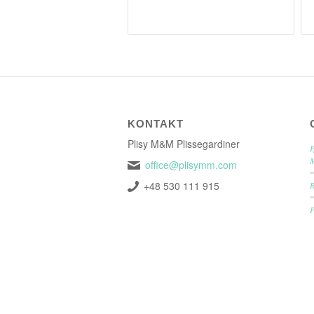
KONTAKT
Plisy M&M Plissegardiner
E
office@plisymm.com
+48 530 111 915
P