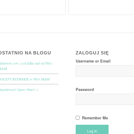
OSTATNIO NA BLOGU
ZALOGUJ SIĘ
Username or Email
fektywny sen- czyli kilka rad od Plisy
M&M
ROLETY RZYMSKIE w Plisy M&M
Password
opularność Opery Pearl :)
Remember Me