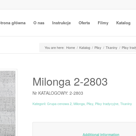
trona główna
O nas
Instrukcje
Oferta
Filmy
Katalog
You are here:
Home
/
Katalog
/
Plisy
/
Tkaniny
/
Plisy tra
Milonga 2-2803
Nr KATALOGOWY: 2-2803
Kategorii:
Grupa cenowa 2
,
Milonga
,
Plisy
,
Plisy tradycyjne
,
Tkaniny
						Additiona