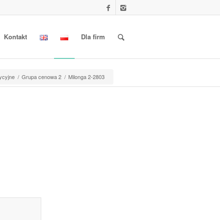
Kontakt
Dla firm
dycyjne
/
Grupa cenowa 2
/
Milonga 2-2803
l information					