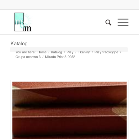
Katalog
You are here:
Home
/
Katalog
/
Plisy
/
Tkaniny
/
Plisy tradycyjne
/
Grupa cenowa 3
/
Mikado Print 3-0952