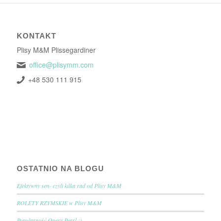
KONTAKT
Plisy M&M Plissegardiner
office@plisymm.com
+48 530 111 915
OSTATNIO NA BLOGU
Efektywny sen- czyli kilka rad od Plisy M&M
ROLETY RZYMSKIE w Plisy M&M
Popularność Opery Pearl :)