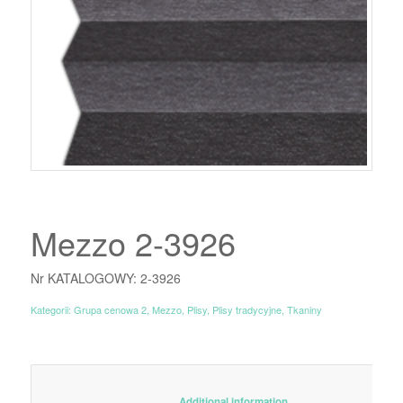
Mezzo 2-3926
Nr KATALOGOWY: 2-3926
Kategorii:
Grupa cenowa 2
,
Mezzo
,
Plisy
,
Plisy tradycyjne
,
Tkaniny
						Additional information					