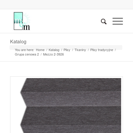
Katalog
You are here:
Home
/
Katalog
/
Plisy
/
Tkaniny
/
Plisy tradycyjne
/
Grupa cenowa 2
/
Mezzo 2-3926