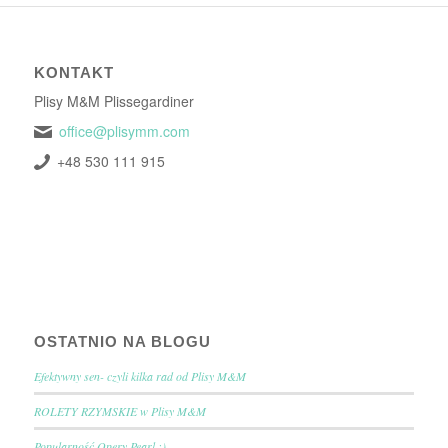
KONTAKT
Plisy M&M Plissegardiner
office@plisymm.com
+48 530 111 915
OSTATNIO NA BLOGU
Efektywny sen- czyli kilka rad od Plisy M&M
ROLETY RZYMSKIE w Plisy M&M
Popularność Opery Pearl :)