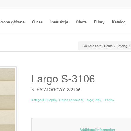
trona główna
O nas
Instrukcje
Oferta
Filmy
Katalog
You are here:
Home
/
Katalog
/
Largo S-3106
Nr KATALOGOWY: S-3106
Kategorii:
Duoplisy
,
Grupa cenowa S
,
Largo
,
Plisy
,
Tkaniny
						Additiona