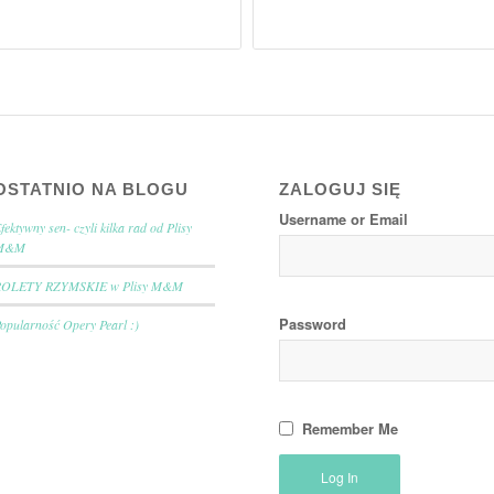
OSTATNIO NA BLOGU
ZALOGUJ SIĘ
Username or Email
fektywny sen- czyli kilka rad od Plisy
M&M
ROLETY RZYMSKIE w Plisy M&M
Password
opularność Opery Pearl :)
Remember Me