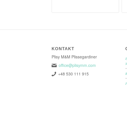
KONTAKT
Plisy M&M Plissegardiner
E
office@plisymm.com
+48 530 111 915
P