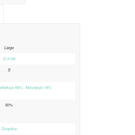
Largo
S-3106
S
efleksja 58%, Absorpcja 19%
50%
Duoplisa