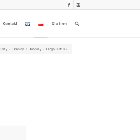
Kontakt
Dla firm
Plisy
/
Tkaniny
/
Duoplisy
/
Largo S-3106
l information					