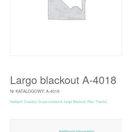
Largo blackout A-4018
Nr KATALOGOWY: A-4018
Kategorii:
Duoplisy
,
Grupa cenowa A
,
Largo Blackout
,
Plisy
,
Tkaniny
						Additional information					