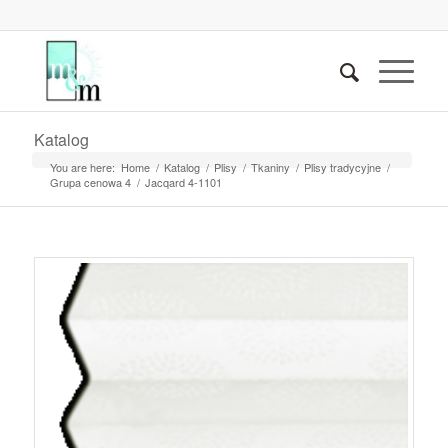
Katalog
You are here:
Home
/
Katalog
/
Plisy
/
Tkaniny
/
Plisy tradycyjne
/
Grupa cenowa 4
/
Jacqard 4-1101