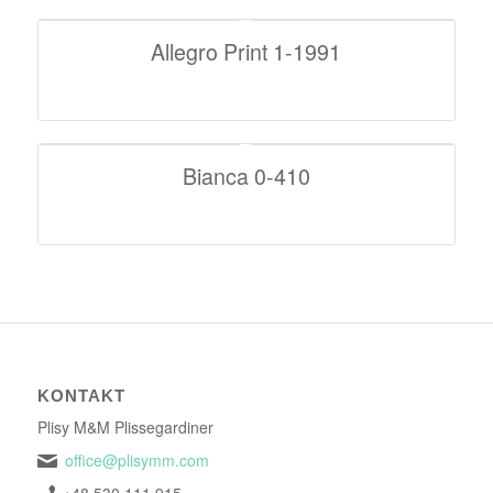
Allegro Print 1-1991
Bianca 0-410
KONTAKT
Plisy M&M Plissegardiner
office@plisymm.com
+48 530 111 915