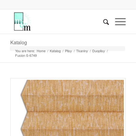
Katalog
You are here:
Home
/
Katalog
/
Plisy
/
Tkaniny
/
Duoplisy
/
Fusion S-6749