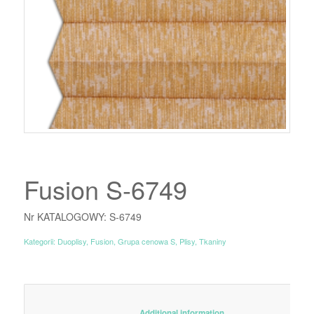
Fusion S-6749
Nr KATALOGOWY: S-6749
Kategorii:
Duoplisy
,
Fusion
,
Grupa cenowa S
,
Plisy
,
Tkaniny
						Additional information					