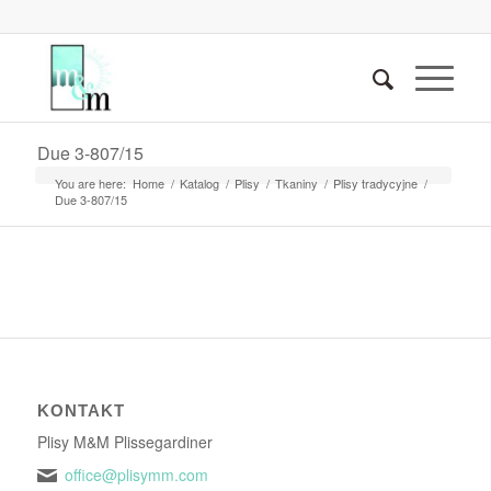
Due 3-807/15
You are here:
Home
/
Katalog
/
Plisy
/
Tkaniny
/
Plisy tradycyjne
/
Due 3-807/15
KONTAKT
Plisy M&M Plissegardiner
office@plisymm.com